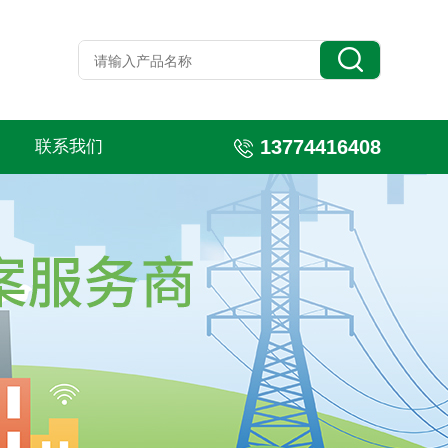
13774416408
联系我们