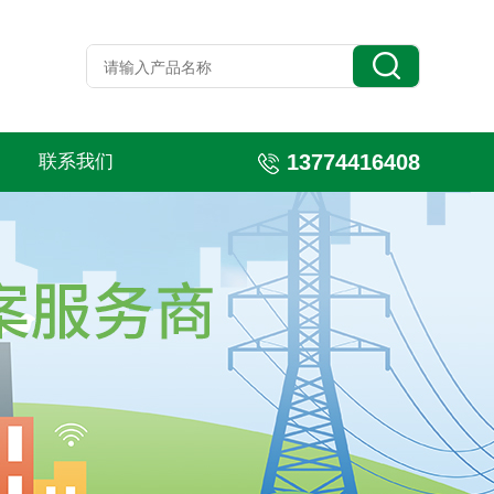
13774416408
联系我们