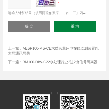
请输入计算结果（填写阿拉伯数字），如：三加四=7
上一篇：
AESP100-MS-CE末端智慧用电在线监测装置以
太网通讯网关
下一篇：
BM100-DI/V-C22水处理行业2进2出信号隔离器