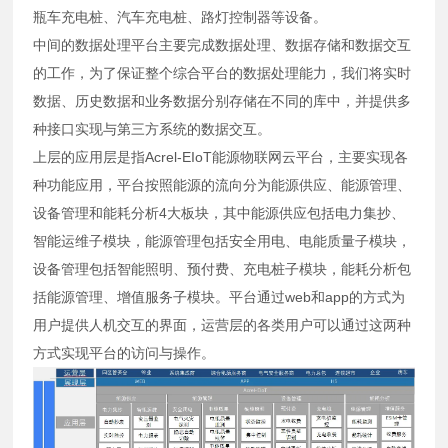
瓶车充电桩、汽车充电桩、路灯控制器等设备。
中间的数据处理平台主要完成数据处理、数据存储和数据交互
的工作，为了保证整个综合平台的数据处理能力，我们将实时
数据、历史数据和业务数据分别存储在不同的库中，并提供多
种接口实现与第三方系统的数据交互。
上层的应用层是指Acrel-EIoT能源物联网云平台，主要实现各
种功能应用，平台按照能源的流向分为能源供应、能源管理、
设备管理和能耗分析4大板块，其中能源供应包括电力集抄、
智能运维子模块，能源管理包括安全用电、电能质量子模块，
设备管理包括智能照明、预付费、充电桩子模块，能耗分析包
括能源管理、增值服务子模块。平台通过web和app的方式为
用户提供人机交互的界面，运营层的各类用户可以通过这两种
方式实现平台的访问与操作。