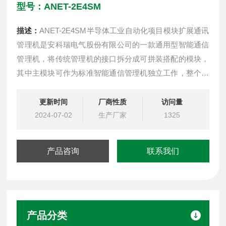
型号：ANET-2E4SM
描述：
ANET-2E4SM半导体工业自动化项目模块扩展通讯
管理机是安科瑞电气股份有限公司的一款通用型智能通信
管理机，将传统管理机的接口拆分成可拼装搭配的模块，
其中主模块可作为标准智能通信管理机独立工作，整个设
备可通过串口、以太网、Lora无线、wifi无线等链路采集水
表、气表、电表、微机保护等设备终端的数据，标配的8
更新时间
厂商性质
访问量
路无源干接点可实时采集门禁、水浸、烟感等开关量信
2024-07-02
生产厂家
1325
息。
产品咨询
联系我们
产品分类