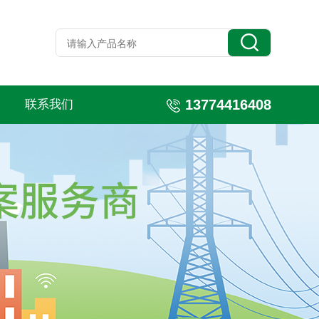
13774416408
联系我们