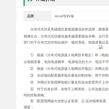
品牌
Acrel/安科瑞
分布式光伏是零碳园区新能源建设好的选择，随着新
相继出台，分布式光伏建设越来越需要面临并网、运行安
部门对于分布式光伏电站
保护、
稳控系统、电能质量以及
①
根据《分布式电源接入电网技术规定》和《电能
点电能质量，包括电源频率、电源电压的大小、电压不平
②
根据《分布式电源接入电网技术规定》并网点安
③
光伏电站配置频率电压紧急控制控制，用于控制
④
并网点安装国网电能计量表和远动装置用于上传
⑤
对于自发自用、余电不上网系统，公共连接点处
同的控制策略。
⑥
配置国网纵向加密认证装置、
正
/反
向隔离装置
调度；