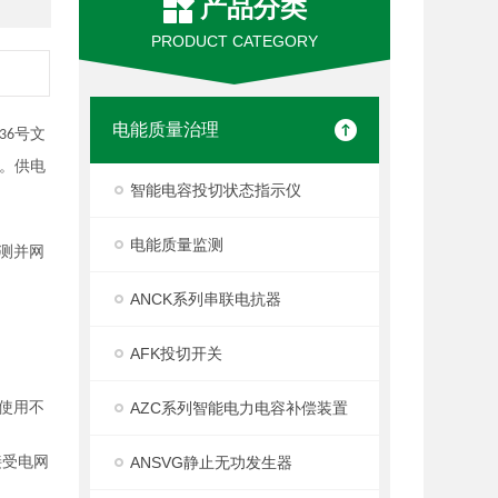
产品分类
PRODUCT CATEGORY
电能质量治理
号文
36
。
供电
智能电容投切状态指示仪
电能质量监测
测并网
ANCK系列串联电抗器
AFK投切开关
使用不
AZC系列智能电力电容补偿装置
接受电网
ANSVG静止无功发生器