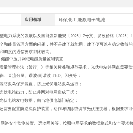
应用领域
环保,化工,能源,电子/电池
型电力系统的发展
以及
国能发新能规〔
〕
号
文、发改价格〔
〕
2025
7
2025
1
全和能量管理方面的问题，并不是建了就能用，建了便可以有稳定收益的
和调度的通信要求都比较高。
质量管理办法（暂行）》等相关标准和规范要求，光伏电站并网点需要监
衡、
直流分量
、谐波
/间谐波 THD、闪变等；
装防孤岛保护装置，防止光伏电站孤岛运行；
光伏电站出力，防止并网对电网造成干扰；
光伏电站发电数据
，由当地供电部门确定
；
还需要配置防逆流保护装置，动作与切除或调节光伏逆变器，根据要求可
、网络安全监测装置、远动网关等，按照电网要求的数据格式和安全要求