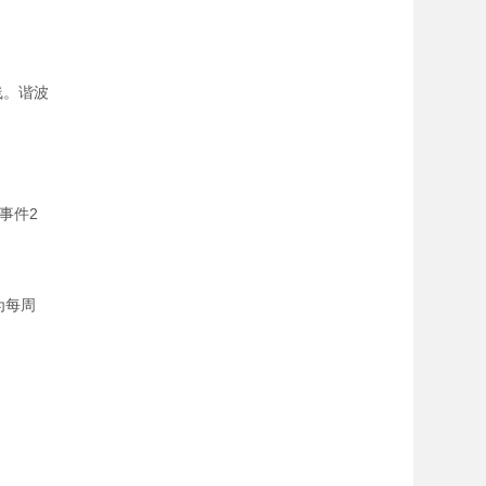
线。谐波
事件2
为每周