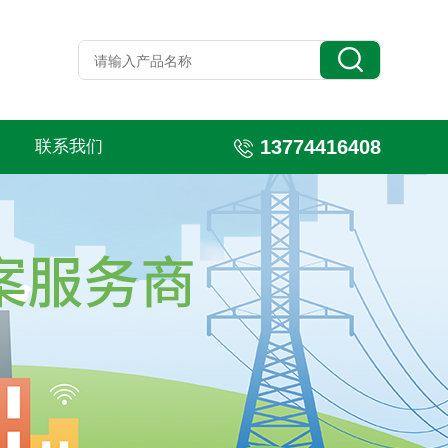
13774416408
联系我们