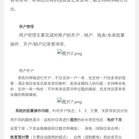
表等查询，本系统所有的报表及记录查询，都支持
格式导
excel
出。
用户管理
用户管理主要完成对商户的开户，销户、电表
水表批量
/
操作、开户
销户记录查询等。
/
用户开户
系统对商铺进行开户，不仅支持一户一表，也支持一户挂多表的需
要，满足项目改造后新老表切换时，老表金额转入的问题；支持峰谷电
价，支持一表一电价；可对单表设置功率过载的阈值，也支持设置单表
金额的两级阈值。
系统的批量操作功能
，针对开户状态、
1
、
2
、欠费、失联等状况分别
用不同的颜色显示；远程对仪表进行
遥控
的命令类型包括：
电价下发
、
设置下发（下发金额阈值和过载功率阈值）、保电（强制仪表合闸）、
恢复预付费
（欠费自动跳闸的模式）、拉闸（强制断电）和抄表导出