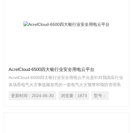
AcrelCloud-6500四大银行业安全用电云平台
AcrelCloud-6500四大银行业安全用电云平台是针对我国应行业
各场景电气火灾事故频发而的一套电气火灾预警和预防管理系
统，该系统是基于移动互联网、云计算技术、通过物联网传感
更新时间：
2024-06-30
浏览量：
1873
型号：
终端，将银行业营业厅、ATM室等 各种人员密集场所的剩余电
流、过压、过载、过流、过温、欠压、打火、缺相、设备不在
线等情况下的电气安全数据，及时传输至银行业安全用电管理
云服务器，为用户提供不间断的数据跟踪、统计分析