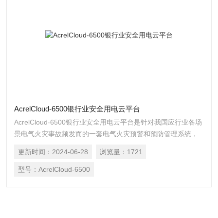
AcrelCloud-6500银行业安全用电云平台
AcrelCloud-6500银行业安全用电云平台是针对我国应行业各场
景电气火灾事故频发而的一套电气火灾预警和预防管理系统，
该系统是基于移动互联网、云计算技术、通过物联网传感终
更新时间：
2024-06-28
浏览量：
1721
端，将银行业营业厅、ATM室等 各种人员密集场所的剩余电
流、过压、过载、过流、过温、欠压、打火、缺相、设备不在
型号：
AcrelCloud-6500
线等情况下的电气安全数据，及时传输至银行业安全用电管理
云服务器，为用户提供不间断的数据跟踪、统计分析