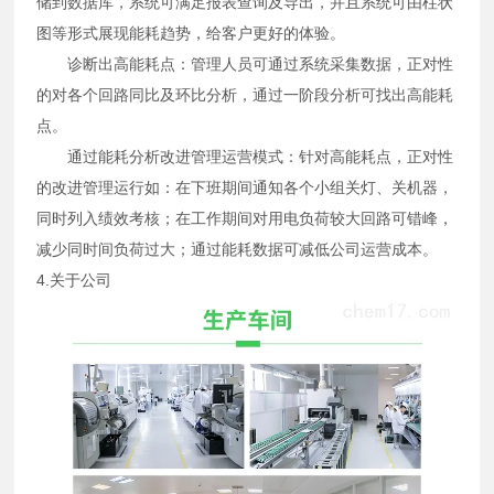
储到数据库，系统可满足报表查询及导出，并且系统可由柱状
图等形式展现能耗趋势，给客户更好的体验。
诊断出高能耗点：管理人员可通过系统采集数据，正对性
的对各个回路同比及环比分析，通过一阶段分析可找出高能耗
点。
通过能耗分析改进管理运营模式：针对高能耗点，正对性
的改进管理运行如：在下班期间通知各个小组关灯、关机器，
同时列入绩效考核；在工作期间对用电负荷较大回路可错峰，
减少同时间负荷过大；通过能耗数据可减低公司运营成本。
4.关于公司