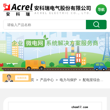
导航
当前位置：
首页
>
产品中心
>
电力与保护
>
配电室综合系统
>