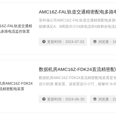
AMC16Z-FAL轨道交通精密配电多
安科瑞公司AMC16Z-FAL轨道交通精密配电
能够满足A、B两面共计24路电流和4路剩余电
上实现了监控回路的高度集成。该装置具备EN4554
试验报告、EN50155型式试验报告、EN50155型
更新时间：
2024-07-02
浏览量：
1
限用物质报告、精度及校准测量报告。
数据机房AMC16Z-FDK24直流精密
数据机房AMC16Z-FDK24直流精密配电装
设计的测 量装置。该装置设计小巧，能够对 A+B
参数、输入输出开关及防雷器 状态等实时监测，
设定，出线越限事件立即触发系统声光告警，在
更新时间：
2024-06-30
浏览量：
2
度集成。