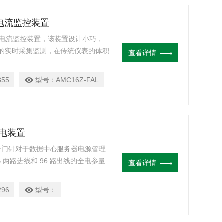
路电流监控装置
多路电流监控装置，该装置设计小巧，
流的实时采集监测，在传统仪表的体积
查看详情
5-HL3防火报告、ISO1716火焰
式试验报告、TB/T3139-2021禁用
855
型号：
AMC16Z-FAL
配电装置
置是专门针对于数据中心服务器电源管理
 两路进线和 96 路出线的全电参量
查看详情
 所有测量通道的告警阈值均可单独
传 统仪表的体积上实现了回路的高
296
型号：