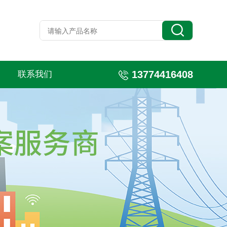
13774416408
联系我们