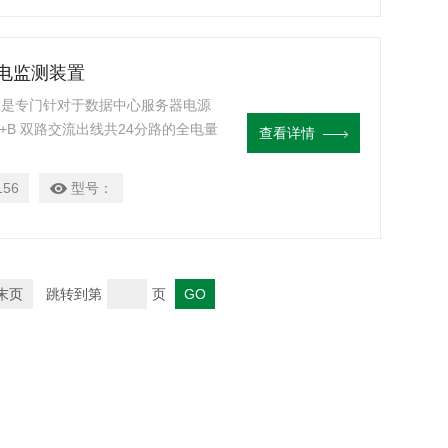
配电监测装置
测装置是专门针对于数据中心服务器电源
+B 双路交流出线共24分路的全电量
查看详情
整。所有测量通道的告警阈值均可单独
传统仪表的体积上实现了回路的高度
156
型号：
末页
跳转到第
页