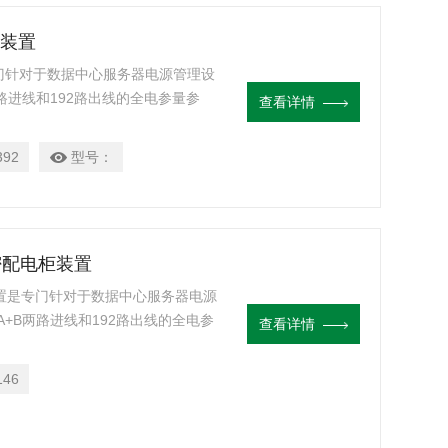
电装置
是专门针对于数据中心服务器电源管理设
路进线和192路出线的全电参量参
查看详情
所有测量通道的告警阈值均可单独设
统仪表的体积上实现了回路的高度集
392
型号：
机密配电柜装置
柜装置是专门针对于数据中心服务器电源
+B两路进线和192路出线的全电参
查看详情
， 所有测量通道的告警阈值均可单
在传统仪表的体积上实现了回路的高
146