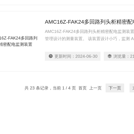
AMC16Z-FAK24多回路列头柜精密
AMC16Z-FAK24多回路列头柜精密配电监
管理设计的测量装置。 该装置设计小巧，监测 A
参数和开关量状态、1 路RS485通讯、相位调
设定，出现越限事件立即触发系统声光告警，在
更新时间：
2024-06-30
浏览量：
2
集成。
共 23 条记录，当前 1 / 4 页 首页 上一页
下一页