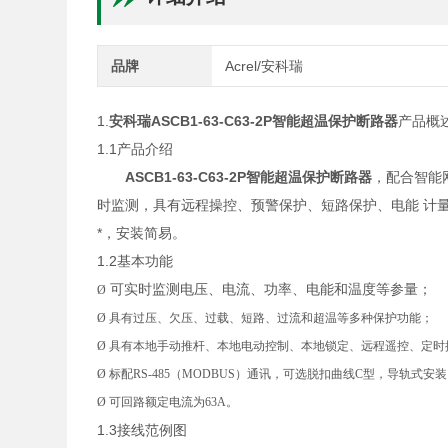
品牌
Acrel/安科瑞
1.
安科瑞
ASCB1-63-C63-2P智能超温保护断路器
产品概
1.1产品介绍
ASCB1-63-C63-2P智能超温保护断路器
，配合智能
时监测，具有远程操控、预警保护、短路保护、电能 计
*，安装简易。
1.2基本功能
可实时监测电压、电流、功率、电能和温度等参量；
Ø
Ø
具有过压、欠压、过载、短路、过流和超温等多种保护功能；
Ø
具有本地手动推杆、本地电动控制、本地锁定、远程遥控、定时
Ø
标配
RS-485（MODBUS）
通讯
，
可选脱扣曲线
C
型
，
导轨式安装
Ø
可回路额定电流为
63A
。
1.3接线范例图