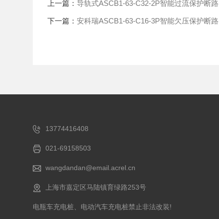
上一篇：
导轨式ASCB1-63-C32-2P智能过流保护断
下一篇：
安科瑞ASCB1-63-C16-3P智能欠压保护断
13774416408
021-69158503
wangdandan@email.acrel.cn
上海市嘉定区马陆镇育绿路253号
电瓶车充电桩、电动汽车充电桩禁止非法改装!