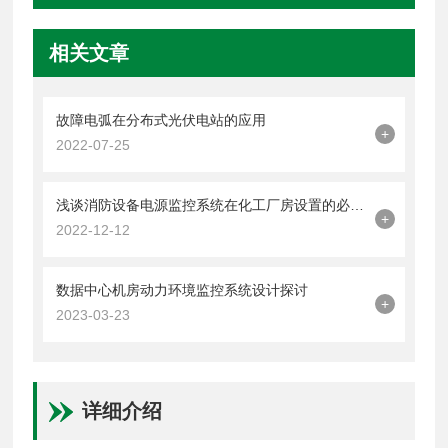
相关文章
故障电弧在分布式光伏电站的应用
+
2022-07-25
浅谈消防设备电源监控系统在化工厂房设置的必要性
+
2022-12-12
数据中心机房动力环境监控系统设计探讨
+
2023-03-23
详细介绍