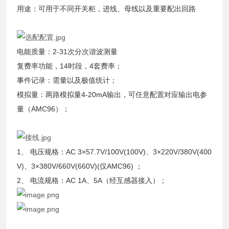
用途：可用于不同开关柜，进线、母线以及重要配出回路
电能质量：2-31次分次谐波测量
复费率功能，14时段，4套费率；
事件记录：需量以及极值统计；
模拟量：两路模拟量4-20mA输出，可任意配置对应输出电参
量（AMC96）；
1、 电压规格：AC 3×57.7V/100V(100V)、3×220V/380V(400
V)、3×380V/660V(660V)(仅AMC96) ；
2、 电流规格：AC 1A、5A（经互感器接入）；