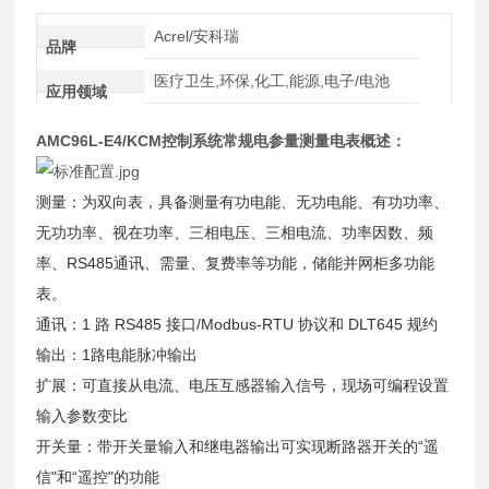
Acrel/安科瑞
品牌
医疗卫生,环保,化工,能源,电子/电池
应用领域
AMC96L-E4/KCM控制系统常规电参量测量电表
概述：
测量：为双向表，具备测量有功电能、无功电能、有功功率、
无功功率、视在功率、三相电压、三相电流、功率因数、频
率、RS485通讯、需量、复费率等功能，储能并网柜多功能
表。
通讯：1 路 RS485 接口/Modbus-RTU 协议和 DLT645 规约
输出：1路电能脉冲输出
扩展：可直接从电流、电压互感器输入信号，现场可编程设置
输入参数变比
开关量：带开关量输入和继电器输出可实现断路器开关的“遥
信"和“遥控"的功能