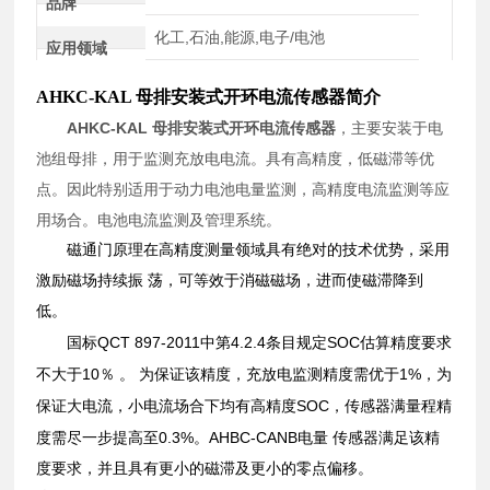
品牌
化工,石油,能源,电子/电池
应用领域
AHKC-KAL 母排安装式开环电流传感器简介
AHKC-KAL 母排安装式开环电流传感器
，主要安装于电
池组母排，用于监测充放电电流。具有高精度，低磁滞等优
点。因此特别适用于动力电池电量监测，高精度电流监测等应
用场合。电池电流监测及管理系统。
磁通门原理在高精度测量领域具有绝对的技术优势，采用
激励磁场持续振 荡，可等效于消磁磁场，进而使磁滞降到
低。
QCT 897-2011
4.2.4
SOC
国标
中第
条目规定
估算精度要求
10
1%
不大于
％ 。 为保证该精度，充放电监测精度需优于
，为
SOC
保证大电流，小电流场合下均有高精度
，传感器满量程精
0.3%
AHBC-CANB
度需尽一步提高至
。
电量 传感器满足该精
度要求，并且具有更小的磁滞及更小的零点偏移。