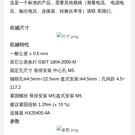
这是⼀个标准的产品，需要其他规格（测量电流、 电源电
压、输出电压、连接器、转换⽐率等）请联 系我们。
机械尺寸
机械特性
± 0.5 mm
⼀般公差
GB/T 1804-2000-M
其它公差执⾏
M5
固定孔尺⼨
⺟排安装 中⼼孔
4.5mm
22.5mm
:
4.5mm
4.5
辅助孔
Φ
×
盘式安装
Φ
；
孔间距
×
117.2
M5;
M5
紧固螺丝
⺟排安装
盘式安装
± 10 %)
1.2Nm (
建议紧固扭矩
HX25405-4A
连接器
参数