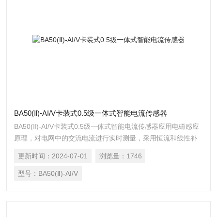
BA50(Ⅱ)-AI/V卡装式0.5级一体式智能电流传感器
BA50(Ⅱ)-AI/V卡装式0.5级一体式智能电流传感器应用电磁感应
原理，对电网中的交流电流进行实时测量，采用恒流和线性补
偿技术，将其隔离变换为标准的直流信号输出，或通过 RS485
更新时间：
2024-07-01
浏览量：
1746
接口（Modbus-RTU 协议）将测量数据进行传输。DC24V 或
12V 安全电压供电，可广泛用于工业自动化领域。
型号：
BA50(Ⅱ)-AI/V