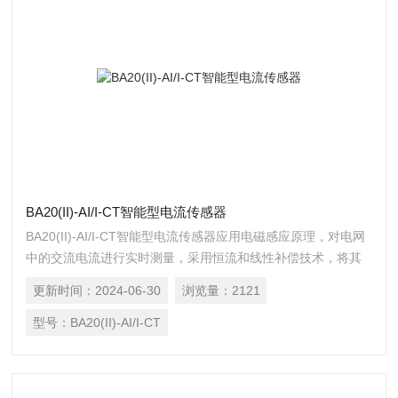
BA20(II)-AI/I-CT智能型电流传感器
BA20(II)-AI/I-CT智能型电流传感器应用电磁感应原理，对电网
中的交流电流进行实时测量，采用恒流和线性补偿技术，将其
隔离变换为标准的直流信号输出，或通过 RS485 接口
更新时间：
2024-06-30
浏览量：
2121
（Modbus-RTU 协议）将测量数据进行传输。DC24V 或 12V
安全电压供电，可广泛用于工业自动化领域。
型号：
BA20(II)-AI/I-CT