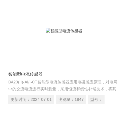
智能型电流传感器
BA20(II)-AI/I-CT智能型电流传感器应用电磁感应原理，对电网
中的交流电流进行实时测量，采用恒流和线性补偿技术，将其
隔离变换为标准的直流信号输出，或通过 RS485 接口
更新时间：
2024-07-01
浏览量：
1947
型号：
（Modbus-RTU 协议）将测量数据进行传输。DC24V 或 12V
安全电压供电，可广泛用于工业自动化领域。