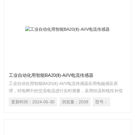
工业自动化用智能BA20(Ⅱ)-AI/V电流传感器
工业自动化用智能BA20(Ⅱ)-AI/V电流传感器应用电磁感应原
理，对电网中的交流电流进行实时测量，采用恒流和线性补偿
技术，将其隔离变换为标准的直流信号输出，或通过 RS485 接
更新时间：
2024-06-30
浏览量：
2039
型号：
口（Modbus-RTU 协议）将测量数据进行传输。DC24V 或
12V 安全电压供电，可广泛用于工业自动化领域。