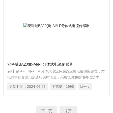
安科瑞BA20(II)-AI/I-F分体式电流传感器
安科瑞BA20(II)-AI/I-F分体式电流传感器应用电磁感应原理，对
电网中的交流电流进行实时测量，采用恒流和线性补偿技术，
将其隔离变换为标准的直流信号输出，或通过 RS485 接口
更新时间：
2024-06-28
浏览量：
1996
型号：
（Modbus-RTU 协议）将测量数据进行传输。DC24V 或 12V
安全电压供电，可广泛用于工业自动化领域。
下一页
末页