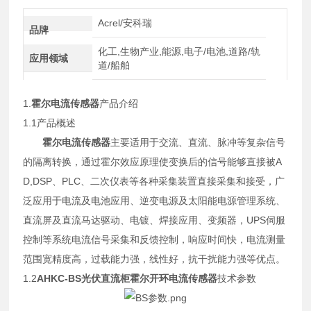
Acrel/安科瑞
品牌
化工,生物产业,能源,电子/电池,道路/轨
应用领域
道/船舶
1.
霍尔电流传感器
产品介绍
1.1产品概述
霍尔电流传感器
主要适用于交流、直流、脉冲等复杂信号
的隔离转换，通过霍尔效应原理使变换后的信号能够直接被A
D,DSP、PLC、二次仪表等各种采集装置直接采集和接受，广
泛应用于电流及电池应用、逆变电源及太阳能电源管理系统、
直流屏及直流马达驱动、电镀、焊接应用、变频器，UPS伺服
控制等系统电流信号采集和反馈控制，响应时间快，电流测量
范围宽精度高，过载能力强，线性好，抗干扰能力强等优点。
1.2
AHKC-BS光伏直流柜霍尔开环电流传感器
技术参数