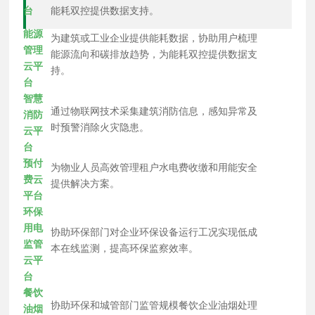
台
能耗双控提供数据支持。
能源
为建筑或工业企业提供能耗数据，协助用户梳理
管理
能源流向和碳排放趋势，为能耗双控提供数据支
云平
持。
台
智慧
通过物联网技术采集建筑消防信息，感知异常及
消防
时预警消除火灾隐患。
云平
台
预付
为物业人员高效管理租户水电费收缴和用能安全
费云
提供解决方案。
平台
环保
用电
协助环保部门对企业环保设备运行工况实现低成
监管
本在线监测，提高环保监察效率。
云平
台
餐饮
协助环保和城管部门监管规模餐饮企业油烟处理
油烟