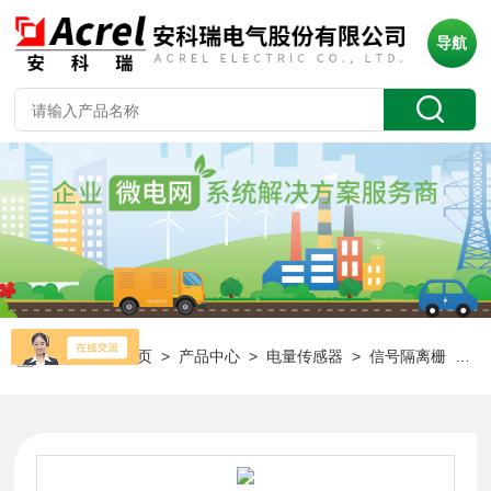
导航
当前位置：
首页
>
产品中心
>
电量传感器
>
信号隔离栅
> BM200-DV/I-B11防干扰隔离式电压输入安全栅