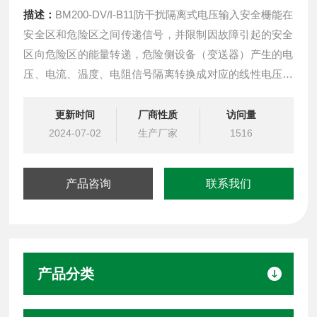
描述：
BM200-DV/I-B11防干扰隔离式电压输入安全栅能在
安全区和危险区之间传递信号，并限制因故障引起的安全
区向危险区的能量转递，危险侧设备（变送器）产生的电
压、电流、温度、电阻信号隔离转换成对应的线性电压、
电流信号输出至安全区，该产品需独立供电，输入/输出/
电源三隔离。可用在电流源、二线制、三线制变送器设
更新时间
厂商性质
访问量
备。
2024-07-02
生产厂家
1516
产品咨询
联系我们
产品分类