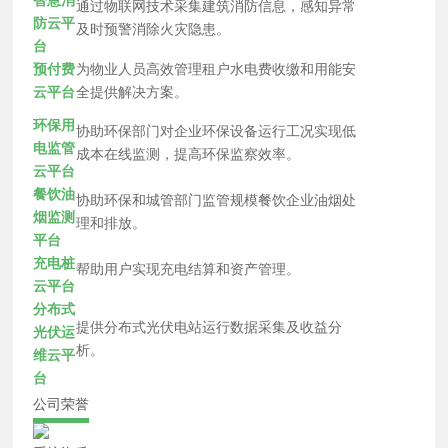
智慧消
通过物联网技术采集建筑消防信息，感知异常
防云平
及时预警消除火灾隐患。
台
预付费
为物业人员高效管理租户水电费收缴和用能安
云平台
全提供解决方案。
环保用
协助环保部门对企业环保设备运行工况实现低
电监管
成本在线监测，提高环保监察效率。
云平台
餐饮油
协助环保和城管部门监管规模餐饮企业油烟处
烟监测
理和排放。
平台
充电桩
帮助用户实现充电结算和资产管理。
云平台
分布式
提供分布式光伏电站运行数据采集及收益分
光伏运
析。
维云平
台
公司荣誉