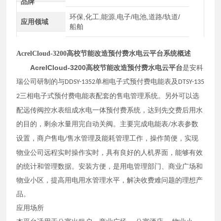
品牌
环保,化工,能源,电子/电池,道路/轨道/
应用领域
船舶
AcrelCloud-3200
高校节能改造预付费水电云平台
系统
概述
AcrelCloud-3200
高校节能改造预付费水电云平台
是安科
瑞公司研制的与
单相电子式预付费电能表及
DDSY-1352
DTSY-135
三相电子式预付费电能表配套的售电管理系统。另外可以选
2
配远传阀控水表组成水电一体预付费系统，达到先交费后用水
的目的，剩余水量用完自动关阀。主要完成电能表
水表参数
/
设置，商户售电
售水管理及能耗管理工作，操作简便，实现
/
物业公司远程实时操作实时，具有良好的人机界面，能够有效
的统计和管理数据。安装方便，是用电管理部门、商业广场和
物业小区，提高用电用水管理水平，解决收费难问题的理想产
品。
应用场所