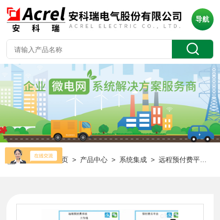
导航
当前位置：
首页
>
产品中心
>
系统集成
>
远程预付费平台
> 