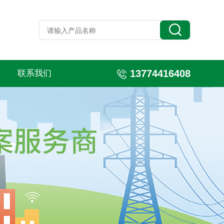
13774416408
联系我们