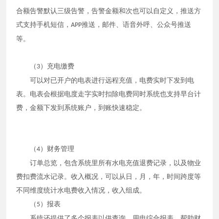
合额告警默认三级告警，告警金额和次也可以自定义，推送方
式支持手机短信，
推送，邮件、语音外呼、公众号推送
APP
等。
（
）充电缴费
3
可以对已开户的电表进行远程充值，电费实时下发到电
表。电表会根据电度走字实时扣除电费同时系统也支持早台计
费，金额下发到系统账户，到账快速稳定。
（
）财务管理
4
订单总览，包含系统里所有水电充值退费记录，以及物业
费扣费流水记录。收入概况，可以从日，月，年，时间跨度等
不同维度统计水电费收入情况，收入组成。
（
）报表
5
系统还提供了多个报表以供查询。用电综合报表，帮助财