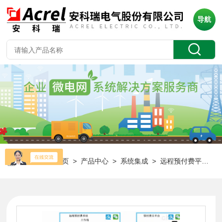
导航
当前位置：
首页
>
产品中心
>
系统集成
>
远程预付费平台
> 