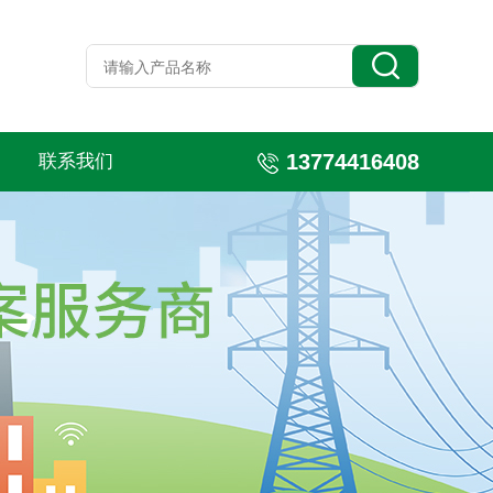
13774416408
联系我们