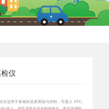
巡检仪
巡检仪适用于多路的温度测温与控制，可接入 NTC、
器、0~5V 输入，对于高低压开关柜内接点、变压器绕组、