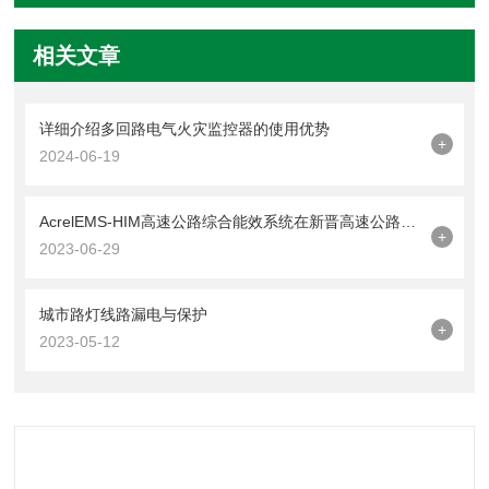
相关文章
详细介绍多回路电气火灾监控器的使用优势
+
2024-06-19
AcrelEMS-HIM高速公路综合能效系统在新晋高速公路快村营至营盘段项目的应用
+
2023-06-29
城市路灯线路漏电与保护
+
2023-05-12