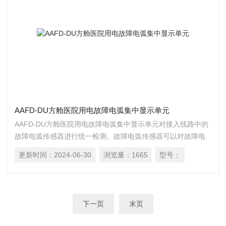
AAFD-DU方舱医院用电故障电弧集中显示单元
AAFD-DU方舱医院用电故障电弧集中显示单元对接入线路中的
故障电弧传感器进行统一检测。故障电弧传感器可以对故障电
弧（包括故障并联电弧、故障串联电弧）进行有效的检测，当
更新时间：
2024-06-30
浏览量：
1665
型号：
检测到线路中存在引起火灾的故障电弧时，显示单元可以进行
现场的声光，并将信息传输给电气火灾设备。
下一页
末页