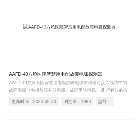
AAFD-40方舱医院智慧用电配故障电弧探测器
AAFD-40方舱医院智慧用电配故障电弧探测器对接入线路中的
故障电弧（包括故障并联电弧、故障串联电弧）进 行有效的检
测，当检测到线路中存在引起火灾的故障电弧时，可以进行现
更新时间：
2024-06-30
浏览量：
1988
型号：
场的声光，并将信息传输 给上端设备，以实现预警火灾发生的
目的。