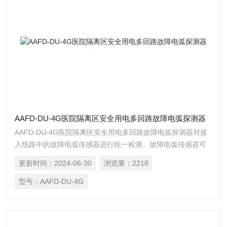
AAFD-DU-4G医院隔离区安全用电多回路故障电弧探测器
AAFD-DU-4G医院隔离区安全用电多回路故障电弧探测器对接
入线路中的故障电弧传感器进行统一检测。故障电弧传感器可
以对故障电弧（包括故障并联电弧、故障串联电弧）进行有效
更新时间：
2024-06-30
浏览量：
2218
的检测，当检测到线路中存在引起火灾的故障电弧时，显示单
元可以进行现场的声光，并将信息传输给电气火灾设备。
型号：
AAFD-DU-4G