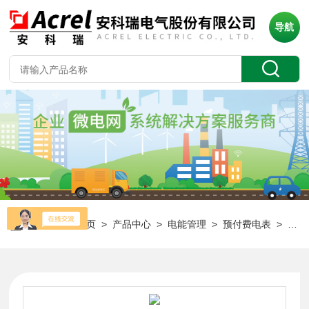
导航
当前位置：
首页
>
产品中心
>
电能管理
>
预付费电表
> DTSY1352-NK/BT学生宿舍三相蓝牙预付费电表