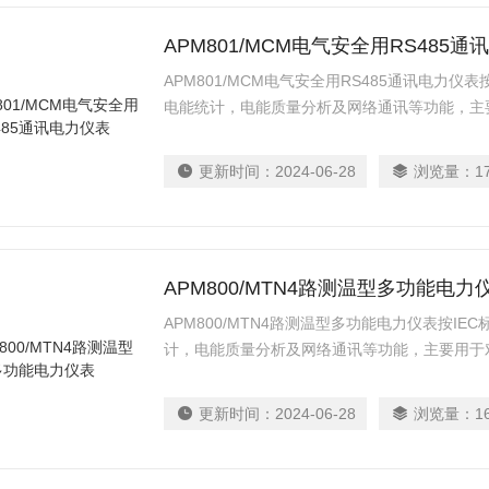
APM801/MCM电气安全用RS485
APM801/MCM电气安全用RS485通讯电力仪
电能统计，电能质量分析及网络通讯等功能，主
电能管理。该系列仪表采用了模块化设计，当客
输入输出，SD卡记录，以太网通讯时，只需在
更新时间：
2024-06-28
浏览量：
1
APM800/MTN4路测温型多功能电力
APM800/MTN4路测温型多功能电力仪表按I
计，电能质量分析及网络通讯等功能，主要用于
理。该系列仪表采用了模块化设计，当客户需要
出，SD卡记录，以太网通讯时，只需在背部插
更新时间：
2024-06-28
浏览量：
1