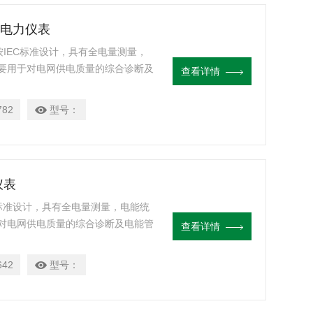
通讯电力仪表
表按IEC标准设计，具有全电量测量，
要用于对电网供电质量的综合诊断及
查看详情
户需要增加开关量输入输出，模拟量
背部插入对应模块即可。
782
型号：
仪表
EC标准设计，具有全电量测量，电能统
对电网供电质量的综合诊断及电能管
查看详情
增加开关量输入输出，模拟量输入输
入对应模块即可。
642
型号：