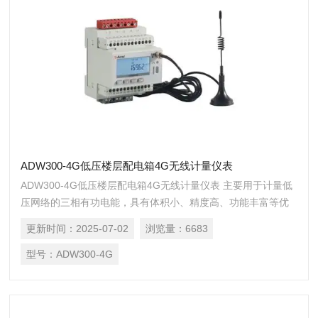
ADW300-4G低压楼层配电箱4G无线计量仪表
ADW300-4G低压楼层配电箱4G无线计量仪表 主要用于计量低
压网络的三相有功电能，具有体积小、精度高、功能丰富等优
点，并且可选通讯方式多，可支持 RS485 通讯和 Lora、NB、
更新时间：
2025-07-02
浏览量：
6683
4G、wifi 等无线通讯方式，增加了外置互感器的电流采样模
式，从而方便用户在不同场合进行安装使用。可灵活安装于配
型号：
ADW300-4G
电箱内，实现对不同区域和不同负荷的分项电能计量、运维监
管或电力等需求。