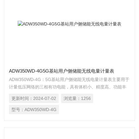
ADW350WD-4G5G基站用户侧储能无线电量计量表
ADW350WD-4G：5G基站用户侧储能无线电量计量表主要用于
计量低压网络的三相有功电能，具有体积小、精度高、功能丰
富等优点，并 且可选通讯方式多，可支持 RS485 通讯和
更新时间：
2024-07-02
浏览量：
1256
Lora、2G、NB、4G 等无线通讯方式，增加了外置互感器的电
流采样模 式，从而方便用户在不同场合进行安装使用。
型号：
ADW350WD-4G