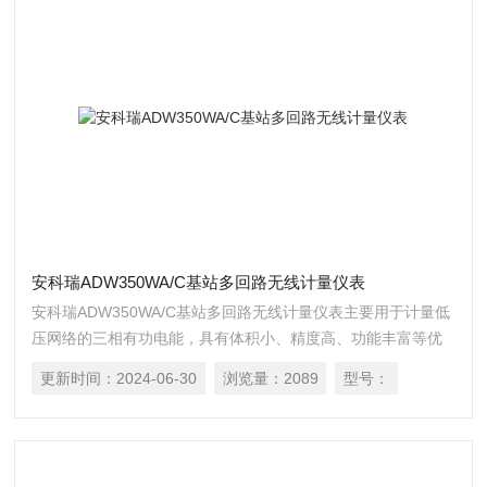
安科瑞ADW350WA/C基站多回路无线计量仪表
安科瑞ADW350WA/C基站多回路无线计量仪表主要用于计量低
压网络的三相有功电能，具有体积小、精度高、功能丰富等优
点，并 且可选通讯方式多，可支持 RS485 通讯和 Lora、2G、
更新时间：
2024-06-30
浏览量：
2089
型号：
NB、4G 等无线通讯方式，增加了外置互感器的电流采样模
式，从而方便用户在不同场合进行安装使用。