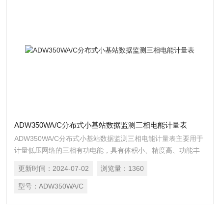
ADW350WA/C分布式小基站数据监测三相电能计量表
ADW350WA/C分布式小基站数据监测三相电能计量表主要用于
计量低压网络的三相有功电能，具有体积小、精度高、功能丰
富等优点，并 且可选通讯方式多，可支持 RS485 通讯和
更新时间：
2024-07-02
浏览量：
1360
Lora、2G、NB、4G 等无线通讯方式，增加了外置互感器的电
流采样模 式，从而方便用户在不同场合进行安装使用。
型号：
ADW350WA/C