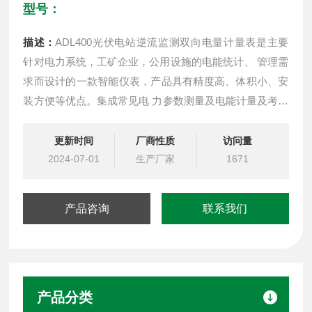
型号：
描述：
ADL400光伏电站逆流监测双向电量计量表是主要
针对电力系统，工矿企业，公用设施的电能统计、 管理需
求而设计的一款智能仪表，产品具有精度高、体积小、安
装方便等优点。集成常见电 力参数测量及电能计量及考核
管理，提供上48月的各类电能数据统计。具有 2~31 次分
次谐 波与总谐波含量检测。带有 RS485 通信接口，可选
更新时间
厂商性质
访问量
用 MODBUS-RTU 或 DL/T645 协议。
2024-07-01
生产厂家
1671
产品咨询
联系我们
产品分类