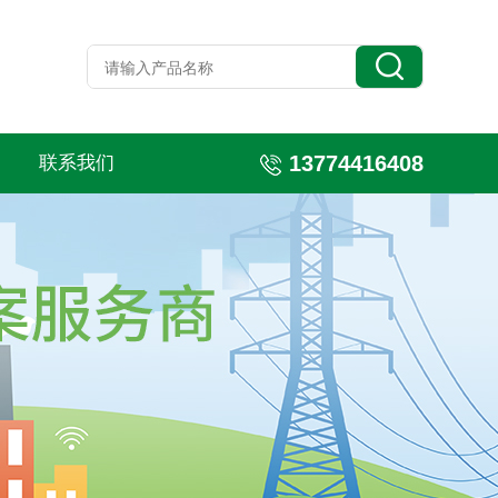
13774416408
联系我们