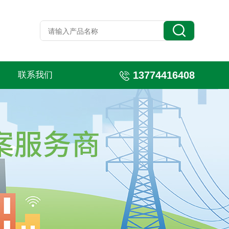
13774416408
联系我们