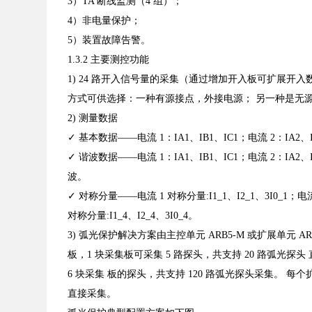
3）TA 断线监测（4 组）；
4）非电量保护；
5）装置故障告警。
1.3.2 主要测控功能
1)
24 路开入信号量的采集（通过增加开入板可扩展开
方式可供选择：一种有源接点，外接电源；
另一种是无
2)
测量数据
✓
基本数据——电流 1：IA1、IB1、IC1；电流 2：IA2、I
✓
谐波数据——电流 1：IA1、IB1、IC1；电流 2：IA2、I
波。
✓
对称分量——电流 1 对称分量:I1_1、I2_1、3I0_1；电流 
对称分量:I1_4、I2_4、3I0_4。
3)
弧光保护解决方案由主控单元 ARB5-M 或扩展单元 AR
板，1 块采集板可采集 5 路探头，共支持 20 路弧光探头
6 块采集
板的探头，共支持 120 路弧光探头采集。
每个扩
直接采集。