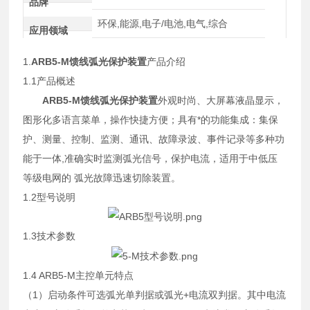
品牌
环保,能源,电子/电池,电气,综合
应用领域
1.
ARB5-M
馈线弧光保护装置
产品介绍
1.1产品概述
ARB5-M
馈线弧光保护装置
外观时尚、大屏幕液晶显示，
图形化多语言菜单，操作快捷方便；具有*的功能集成：集保
护、测量、控制、监测、通讯、故障录波、事件记录等多种功
能于一体,准确实时监测弧光信号，保护电流，适用于中低压
等级电网的 弧光故障迅速切除装置。
1.2型号说明
1.3
技术参数
1.4 ARB5-M主控单元特点
（1）启动条件可选弧光单判据或弧光+电流双判据。其中电流