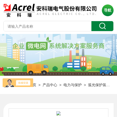
导航
当前位置：
首页
>
产品中心
>
电力与保护
>
弧光保护装置
> 