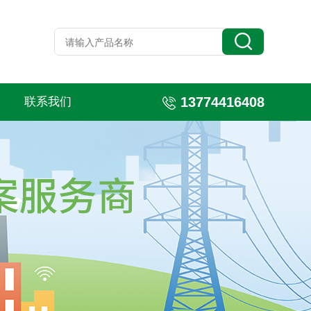
13774416408
联系我们