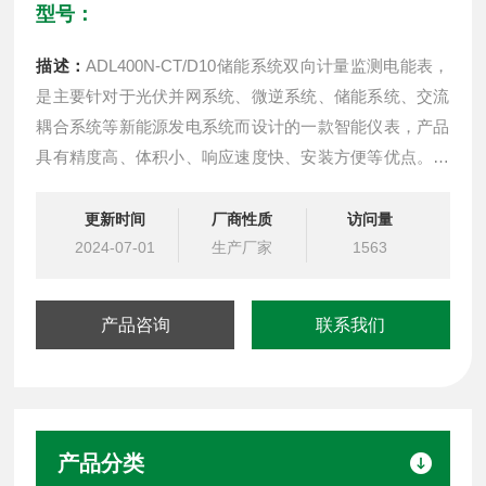
型号：
描述：
ADL400N-CT/D10储能系统双向计量监测电能表，
是主要针对于光伏并网系统、微逆系统、储能系统、交流
耦合系统等新能源发电系统而设计的一款智能仪表，产品
具有精度高、体积小、响应速度快、安装方便等优点。具
有对电力参数进行采样计量和监测，逆变器或者能量管理
系统（EMS）与之进行通讯，根据实时功率及累计电能实
更新时间
厂商性质
访问量
现防逆流、调节发电量、电池充放电等功能，可双向计
2024-07-01
生产厂家
1563
量，实现户用分布式光伏能量管理
产品咨询
联系我们
产品分类