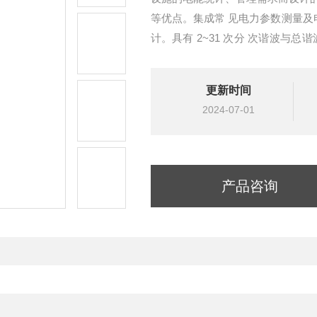
等优点。集成常 见电力参数测量及
计。具有 2~31 次分 次谐波与
信"和“遥控"功能， 并具备输出。
更新时间
2024-07-01
产品咨询