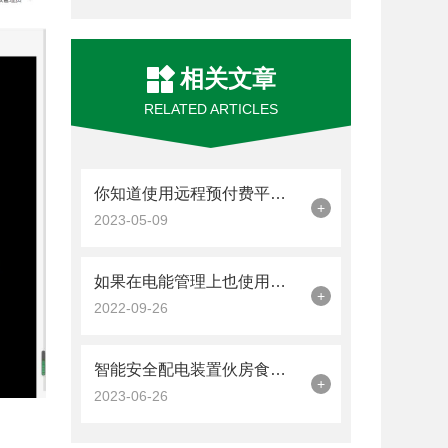
相关文章
RELATED ARTICLES
你知道使用远程预付费平台的优点有哪些么
+
2023-05-09
如果在电能管理上也使用远程预付费平台会出现什么呢?
+
2022-09-26
智能安全配电装置伙房食堂中的应用
+
2023-06-26