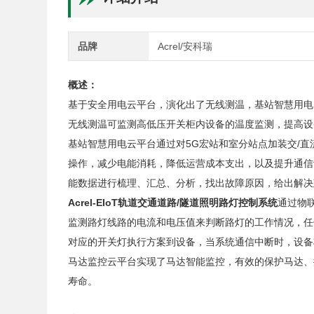
品牌
Acrel/安科瑞
概述：
基于安全用电云平台，演化出了无线测温，基站智慧用电
无线测温可监测高低压开关柜内设备的温度监测，提高设
基站智慧用电云平台通过对5G宏站和室分站点加装交/
操作，减少电能消耗，降低运营成本支出，以及提升通信
能数据进行梳理、汇总、分析，找出故障原因，给出解决
Acrel-EIoT
轨道交通道路/隧道照明路灯控制系统
通过物
监测路灯线路的电流和电压值来判断路灯的工作情况，任
对应的开关灯执行方案到设备，当系统通信中断时，设备
马达监控云平台实现了马达智能监控，有效的保护马达、
寿命。