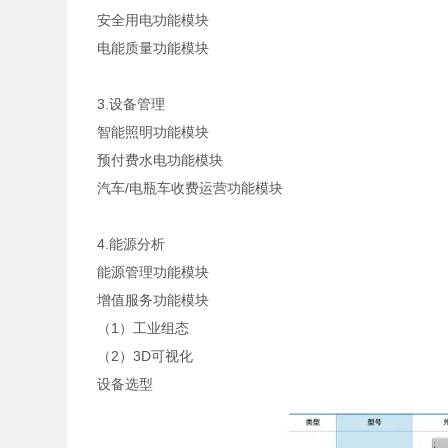
安全用电功能模块
电能质量功能模块
3.设备管理
智能照明功能模块
预付费水电功能模块
汽车/电瓶车收费运营功能模块
4.能源分析
能源管理功能模块
增值服务功能模块
（1）工业组态
（2）3D可视化
设备选型