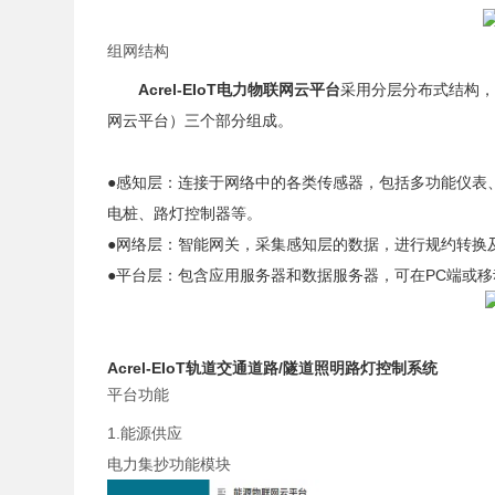
组网结构
Acrel-EIoT电力物联网云平台
采用分层分布式结构
网云平台）三个部分组成。
●感知层：连接于网络中的各类传感器，包括多功能仪表
电桩、路灯控制器等。
●网络层：智能网关，采集感知层的数据，进行规约转换
●平台层：包含应用服务器和数据服务器，可在PC端或
Acrel-EIoT
轨道交通道路/隧道照明路灯控制系统
平台功能
1.能源供应
电力集抄功能模块