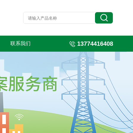
13774416408
联系我们