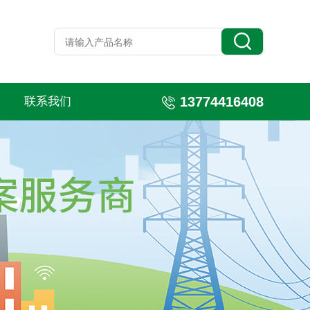
13774416408
联系我们