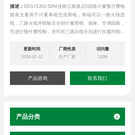
描述：
DDSY1352-5DM连锁公寓酒店5回路计量预付费电
能表主要用于计量单相交流用电，终端可以一路火线进
线，三路火线并联输出分别计量照明、插座、空调回路，
可进行预付费控制，并可对三路出线分别进行负载控制和
时间控制并支持近30条跳闸事件记录存储功能，管理终端
支持485和红外通讯，可方便地实现远程抄表、远程充
更新时间
厂商性质
访问量
值、远程控制等功能。
2024-07-11
生产厂家
1298
产品咨询
联系我们
产品分类