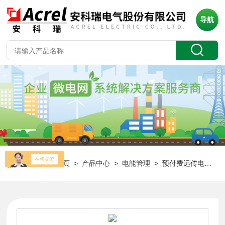
导航
当前位置：
首页
>
产品中心
>
电能管理
>
预付费远传电能表
>