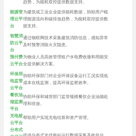
趋势，为能耗双控提供数据支持。
能源管
为建筑或工业企业提供能耗数据，协助用户梳
理云平
理能源流向和碳排放趋势，为能耗双控提供数
台
据支持。
智慧消
通过物联网技术采集建筑消防信息，感知异常
防云平
及时预警消除火灾隐患。
台
预付费
为物业人员高效管理租户水电费收缴和用能安
云平台
全提供解决方案。
环保用
协助环保部门对企业环保设备运行工况实现低
电监管
成本在线监测，提高环保监察效率。
云平台
餐饮油
协助环保和城管部门监管规模餐饮企业油烟处
烟监测
理和排放。
平台
充电桩
帮助用户实现充电结算和资产管理。
云平台
分布式
提供分布式光伏电站运行数据采集及收益分