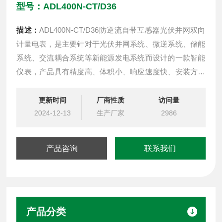
型号：ADL400N-CT/D36
描述：
ADL400N-CT/D36防逆流自带互感器光伏并网双向
计量电表，是主要针对于光伏并网系统、微逆系统、储能
系统、交流耦合系统等新能源发电系统而设计的一款智能
仪表，产品具有精度高、体积小、响应速度快、安装方便
等优点。具有对电力参数进行采样计量和监测，逆变器或
者能量管理系统（EMS）与之进行通讯，根据实时功率及
更新时间
厂商性质
访问量
累计电能实现防逆流、调节发电量、电池充放电等功能，
2024-12-13
生产厂家
2986
可双向计量，实现户用分布式光伏能量管理
产品咨询
联系我们
产品分类