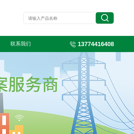
13774416408
联系我们