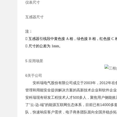
仪表尺寸
互感器尺寸
注：

互感器引线段中黄色接
A
相，绿色接
B
相，红色接
C

尺寸的公差为
1mm
。
5 应用场景
6关于公司
安科瑞电气股份有限公司成立于2003年，2012年
管理和用能安全提供解决方案的高新技术企业和软件企业，取
安科瑞现有研发工程技术人才500多人，聚焦用户侧能
了“云-边-端"的能源互联网生态体系，目前已有1400
队，快速响应客户需求，电子商务团队面向全国并稳步拓