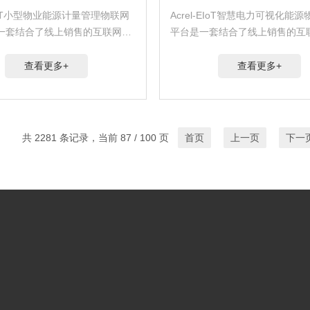
-EIoT小型物业能源计量管理物联网
Acrel-EIoT智慧电力可视化能
一套结合了线上销售的互联网商
平台是一套结合了线上销售的互
为分布广泛的互联网用户提供
模式，为分布广泛的互联网用户
服务的平台。用户完成安科瑞物联
PAAS服务的平台。用户完成安
查看更多+
查看更多+
装之后，可通过手机扫码便捷地
网产品安装之后，可通过手机扫
..
实现产品接入...
共 2281 条记录，当前 87 / 100 页
首页
上一页
下一