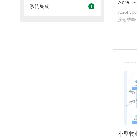
系统集成
Acrel
接运维单
配电系统
提供更好
况、电力
分析、日/.