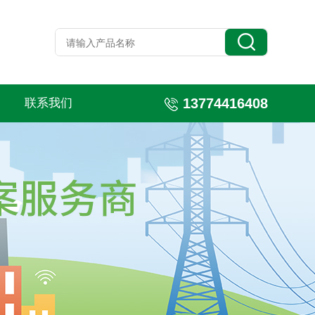
13774416408
联系我们