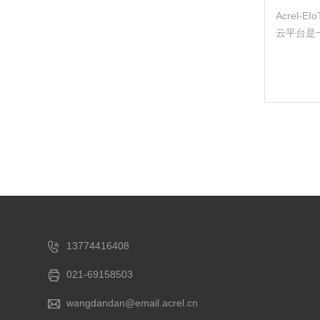
Acrel
云平台是
业模式，
PAAS
网产品安
实现产品接.
13774416408
021-69158503
wangdandan@email.acrel.cn